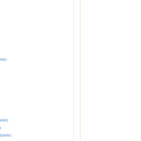
kte)
ekte)
)
bjekte)