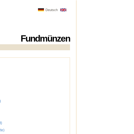
Deutsch
Fundmünzen
)
t)
te)