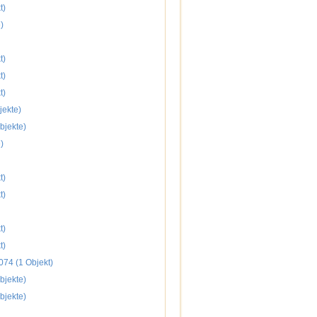
t)
)
t)
t)
t)
jekte)
bjekte)
)
t)
t)
t)
t)
074 (1 Objekt)
bjekte)
bjekte)