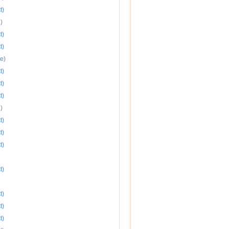
t)
)
t)
t)
e)
t)
t)
t)
)
t)
t)
t)
t)
t)
t)
t)