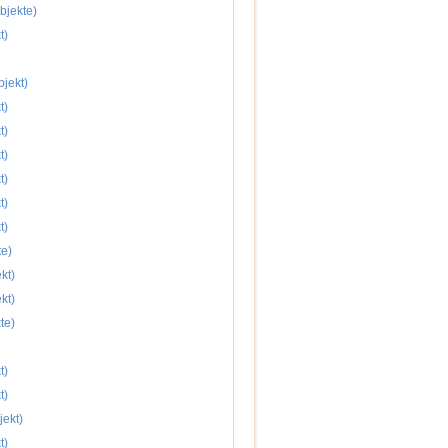
bjekte)
t)
jekt)
t)
t)
t)
t)
t)
t)
te)
kt)
kt)
te)
t)
t)
jekt)
t)