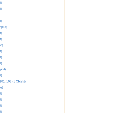
t)
t)
t)
jekt)
t)
t)
te)
t)
t)
t)
jekt)
t)
101. 103 (1 Objekt)
te)
t)
t)
t)
t)