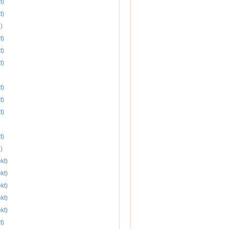
t)
t)
)
t)
t)
t)
t)
t)
t)
t)
)
kt)
kt)
kt)
kt)
kt)
t)