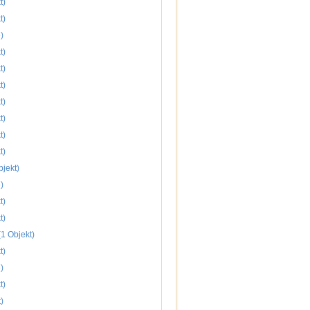
t)
t)
)
t)
t)
t)
t)
t)
t)
t)
jekt)
)
t)
t)
1 Objekt)
t)
)
t)
)