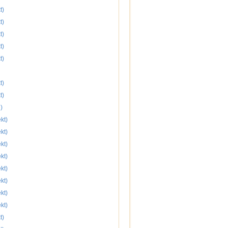
t)
t)
t)
t)
t)
t)
t)
)
kt)
kt)
kt)
kt)
kt)
kt)
kt)
kt)
t)