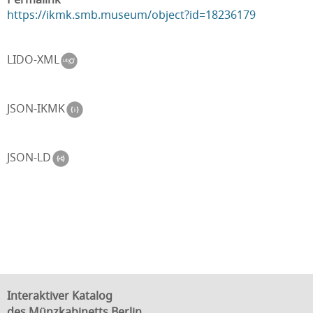
https://ikmk.smb.museum/object?id=18236179
LIDO-XML
JSON-IKMK
JSON-LD
Interaktiver Katalog
des Münzkabinetts Berlin