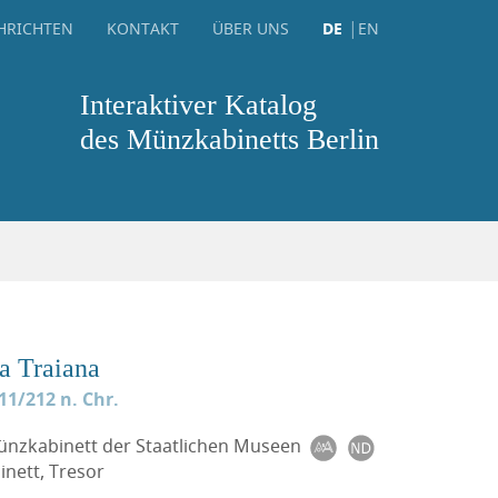
HRICHTEN
KONTAKT
ÜBER UNS
DE
EN
Interaktiver Katalog
des Münzkabinetts Berlin
a Traiana
11/212 n. Chr.
Münzkabinett der Staatlichen Museen
nett, Tresor