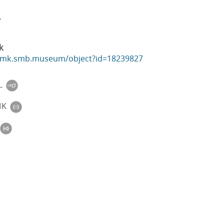
7
k
ikmk.smb.museum/object?id=18239827
L
MK