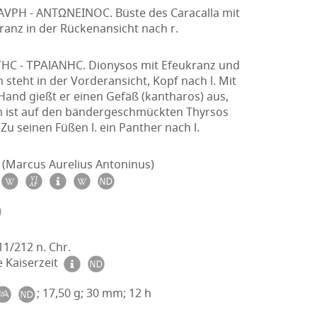
AVPH - ANTΩNEINOC. Büste des Caracalla mit
ranz in der Rückenansicht nach r.
C - ΤΡΑΙΑΝΗC. Dionysos mit Efeukranz und
ln steht in der Vorderansicht, Kopf nach l. Mit
 Hand gießt er einen Gefäß (kantharos) aus,
rm ist auf den bändergeschmückten Thyrsos
 Zu seinen Füßen l. ein Panther nach l.
 (Marcus Aurelius Antoninus)
11/212 n. Chr.
 Kaiserzeit
; 17,50 g; 30 mm; 12 h