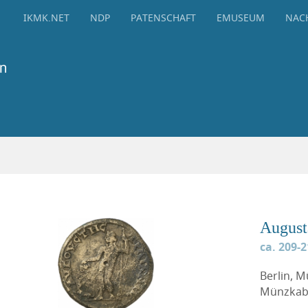
IKMK.NET
NDP
PATENSCHAFT
EMUSEUM
NAC
August
ca. 209-2
Berlin, 
Münzkabi