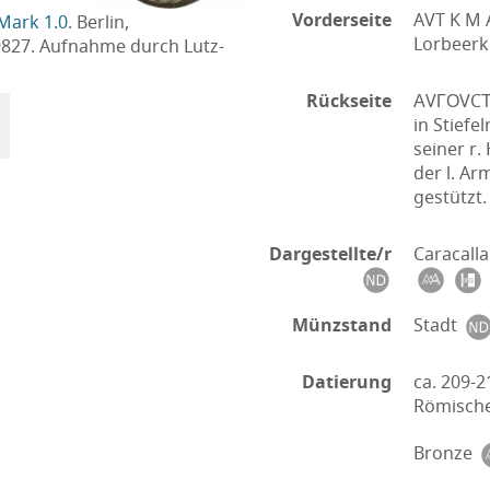
Vorderseite
AVT K M 
Mark 1.0
. Berlin,
Lorbeerk
9827. Aufnahme durch Lutz-
Rückseite
ΑVΓΟVCΤH
in Stiefe
seiner r.
der l. A
gestützt.
Dargestellte/r
Caracalla
Münzstand
Stadt
Datierung
ca. 209-2
Römische
Bronze