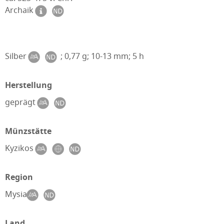
Archaik
Silber
; 0,77 g; 10-13 mm; 5 h
Herstellung
geprägt
Münzstätte
Kyzikos
Region
Mysia
Land