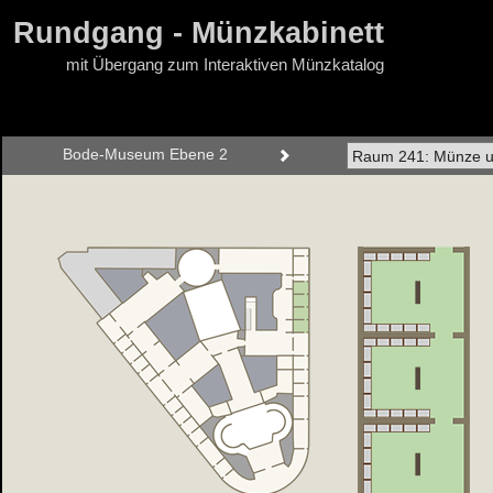
Rundgang - Münzkabinett
mit Übergang zum Interaktiven Münzkatalog
Bode-Museum Ebene 2