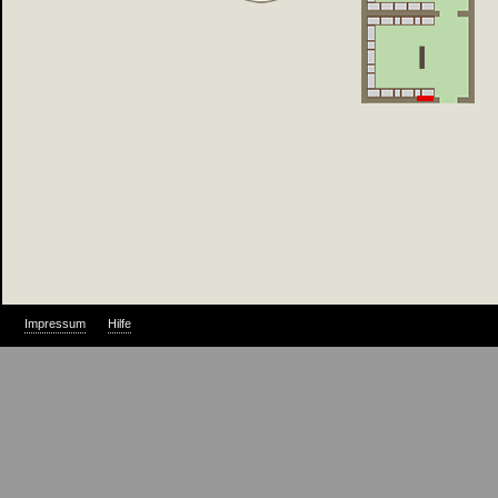
Quinten Massys, Kopie (Löwen 1465/66 - 1530 Antwerpen):
Die beiden Steuereinnehmer
(Eichenholz)
Impressum
Hilfe