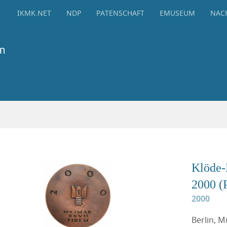
IKMK.NET
NDP
PATENSCHAFT
EMUSEUM
NAC
Klöde-
2000 (
2000
Berlin, 