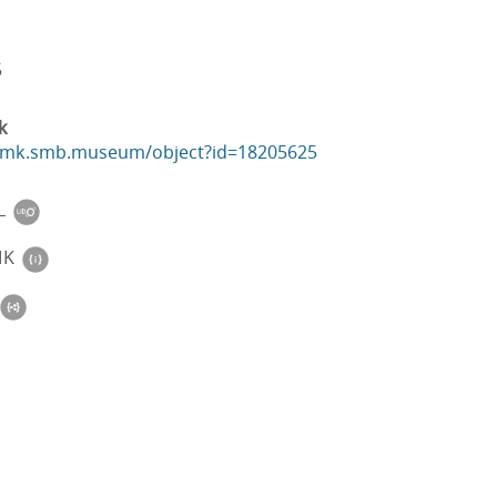
5
k
ikmk.smb.museum/object?id=18205625
L
MK