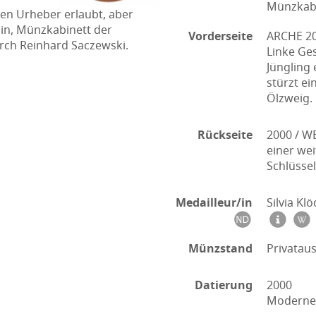
Münzkabi
en Urheber erlaubt, aber
lin, Münzkabinett der
Vorderseite
ARCHE 20
rch Reinhard Saczewski.
Linke Ges
Jüngling
stürzt ei
Ölzweig.
Rückseite
2000 / WE
einer wei
Schlüssel
Medailleur/in
Silvia K
Münzstand
Privatau
Datierung
2000
Moderne 