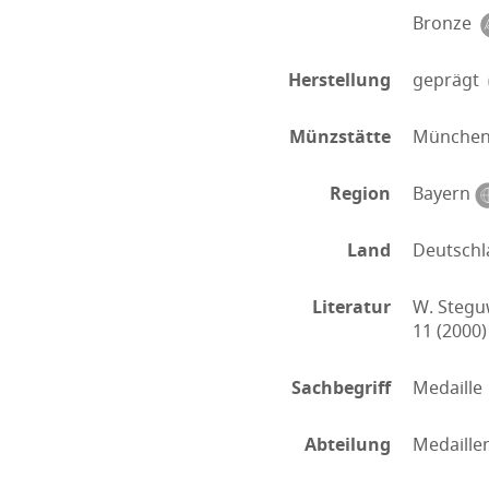
Bronze
Herstellung
geprägt
Münzstätte
Münche
Region
Bayern
Land
Deutschl
Literatur
W. Steguw
11 (2000)
Sachbegriff
Medaille
Abteilung
Medaillen