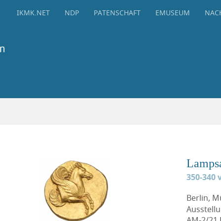
IKMK.NET
NDP
PATENSCHAFT
EMUSEUM
NAC
Lamps
350-340 v
Berlin, 
Ausstell
AM-2/21 D