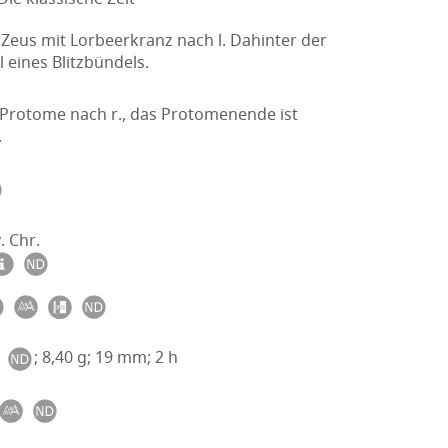
Zeus mit Lorbeerkranz nach l. Dahinter der
l eines Blitzbündels.
Protome nach r., das Protomenende ist
.
. Chr.
; 8,40 g; 19 mm; 2 h