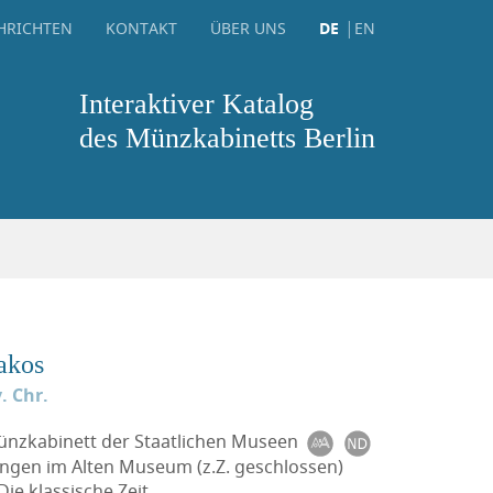
HRICHTEN
KONTAKT
ÜBER UNS
DE
EN
Interaktiver Katalog
des Münzkabinetts Berlin
akos
. Chr.
Münzkabinett der Staatlichen Museen
ungen im Alten Museum (z.Z. geschlossen)
ie klassische Zeit