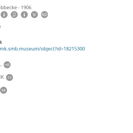
öbbecke - 1906
0
k
ikmk.smb.museum/object?id=18215300
L
MK