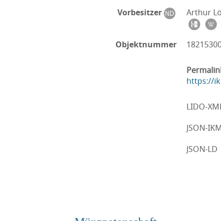
Vorbesitzer
Arthur L
Objektnummer
1821530
Permalin
https://
LIDO-XM
JSON-IK
JSON-LD