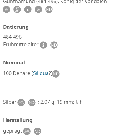
Gunthamund (484-496), König der Vandalen
Datierung
484-496
Frühmittelalter
Nominal
100 Denare (
Siliqua
?)
Silber
; 2,07 g; 19 mm; 6 h
Herstellung
geprägt