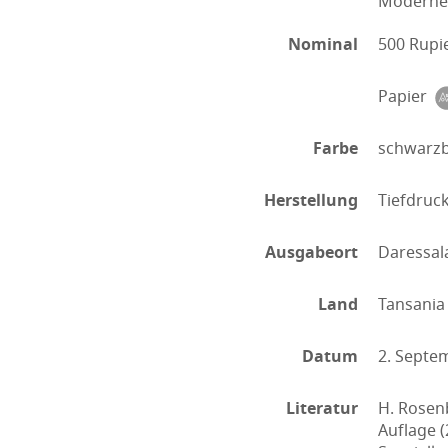
Moderne 
Nominal
500 Rupi
Papier
Farbe
schwarzb
Herstellung
Tiefdruc
Ausgabeort
Daressa
Land
Tansania
Datum
2. Septe
Literatur
H. Rosen
Auflage (2