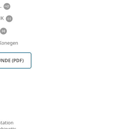
L
MK
Konegen
NDE (PDF)
tation