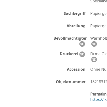
Spezialka
Sachbegriff
Papierge
Abteilung
Papierge
Bevollmächtigter
Warnhol
Druckerei
Firma Gi
Accession
Ohne N
Objektnummer
1821831
Permalin
https://