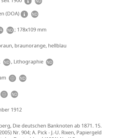
seit 1900
en (DOA)
; 178x109 mm
raun, braunorange, hellblau
k
, Lithographie
lam
mber 1912
berg, Die deutschen Banknoten ab 1871. 15.
005) Nr. 904; A. Pick - J.-U. Rixen, Papiergeld