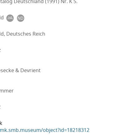
talog Deutschland (1991) Nr. K 5.
ld
ld, Deutsches Reich
z
esecke & Devrient
ummer
2
k
ikmk.smb.museum/object?id=18218312