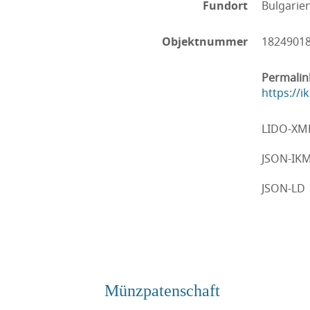
Fundort
Bulgarie
Objektnummer
1824901
Permalin
https://
LIDO-XM
JSON-IK
JSON-LD
Münzpatenschaft