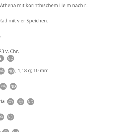
 Athena mit korinthischem Helm nach r.
Rad mit vier Speichen.
23 v. Chr.
; 1,18 g; 10 mm
ia
n