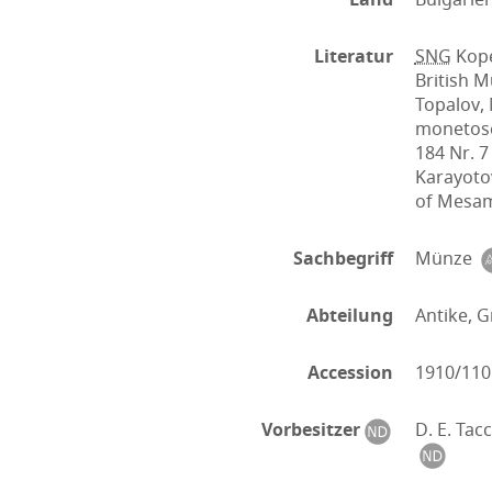
Literatur
SNG
Kope
British Mu
Topalov,
monetoseč
184 Nr. 7
Karayoto
of Mesam
Sachbegriff
Münze
Abteilung
Antike, G
Accession
1910/110
Vorbesitzer
D. E. Tac