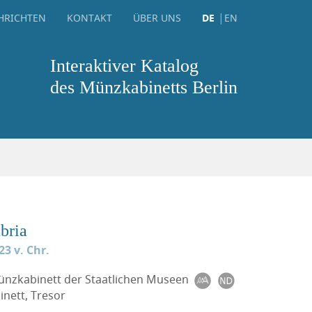
HRICHTEN
KONTAKT
ÜBER UNS
DE
EN
Interaktiver Katalog
des Münzkabinetts Berlin
bria
23 v. Chr.
Münzkabinett der Staatlichen Museen
nett, Tresor