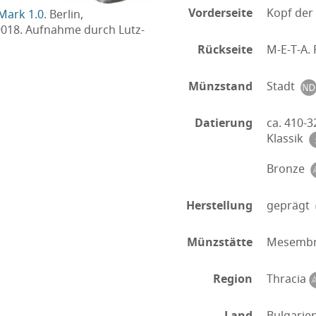
Vorderseite
Kopf der
Mark 1.0
. Berlin,
9018. Aufnahme durch Lutz-
Rückseite
M-E-T-A. 
Münzstand
Stadt
Datierung
ca. 410-3
Klassik
Bronze
Herstellung
geprägt
Münzstätte
Mesembr
Region
Thracia
Land
Bulgarie