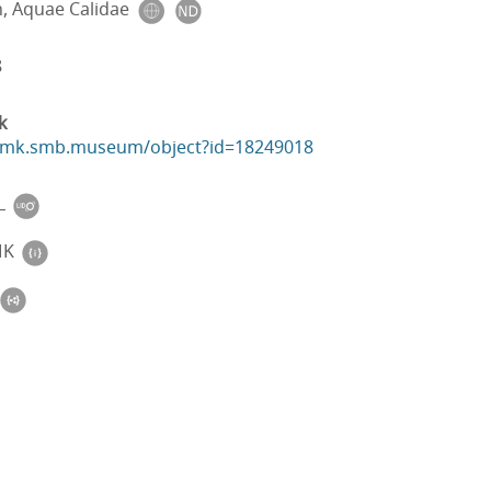
n, Aquae Calidae
8
k
ikmk.smb.museum/object?id=18249018
L
MK