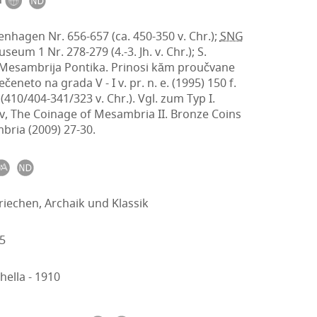
nhagen Nr. 656-657 (ca. 450-350 v. Chr.);
SNG
seum 1 Nr. 278-279 (4.-3. Jh. v. Chr.); S.
 Mesambrija Pontika. Prinosi kăm proučvane
eneto na grada V - I v. pr. n. e. (1995) 150 f.
 (410/404-341/323 v. Chr.). Vgl. zum Typ I.
v, The Coinage of Mesambria II. Bronze Coins
bria (2009) 27-30.
riechen, Archaik und Klassik
5
chella - 1910