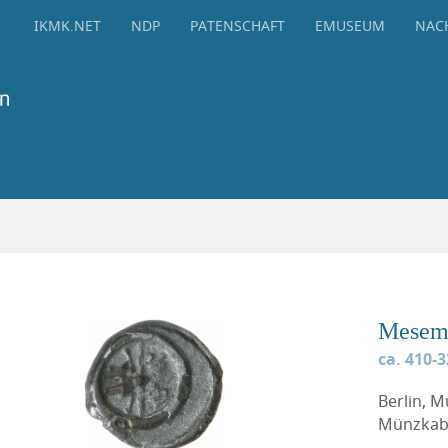
IKMK.NET
NDP
PATENSCHAFT
EMUSEUM
NAC
Mesem
ca. 410-3
Berlin, 
Münzkabi