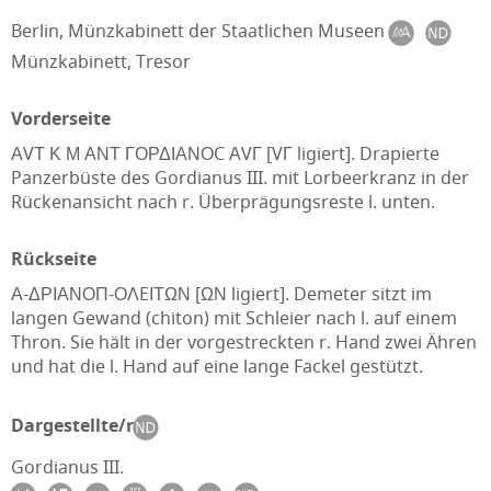
Berlin, Münzkabinett der Staatlichen Museen
Münzkabinett, Tresor
Vorderseite
ΑVΤ Κ Μ ΑΝΤ ΓΟΡΔΙΑΝΟC ΑVΓ [VΓ ligiert]. Drapierte
Panzerbüste des Gordianus III. mit Lorbeerkranz in der
Rückenansicht nach r. Überprägungsreste l. unten.
Rückseite
Α-ΔΡΙΑΝΟΠ-ΟΛEΙΤΩΝ [ΩΝ ligiert]. Demeter sitzt im
langen Gewand (chiton) mit Schleier nach l. auf einem
Thron. Sie hält in der vorgestreckten r. Hand zwei Ähren
und hat die l. Hand auf eine lange Fackel gestützt.
Dargestellte/r
Gordianus III.