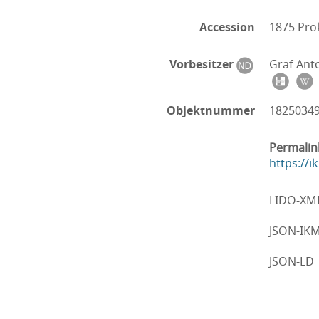
Accession
1875 Pro
Vorbesitzer
Graf Ant
Objektnummer
1825034
Permalin
https://
LIDO-XM
JSON-IK
JSON-LD