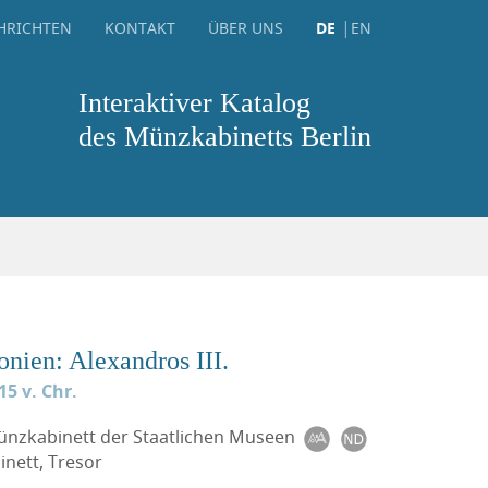
HRICHTEN
KONTAKT
ÜBER UNS
DE
EN
Interaktiver Katalog
des Münzkabinetts Berlin
nien: Alexandros III.
15 v. Chr.
Münzkabinett der Staatlichen Museen
nett, Tresor