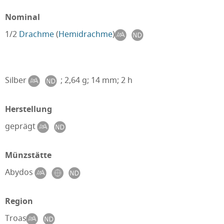
Nominal
1/2
Drachme
(
Hemidrachme
)
Silber
; 2,64 g; 14 mm; 2 h
Herstellung
geprägt
Münzstätte
Abydos
Region
Troas