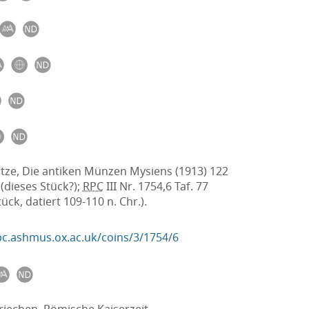
itze, Die antiken Münzen Mysiens (1913) 122
 (dieses Stück?);
RPC
III Nr. 1754,6 Taf. 77
tück, datiert 109-110 n. Chr.).
rpc.ashmus.ox.ac.uk/coins/3/1754/6