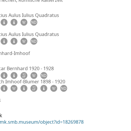
riechen, Römische Kaiserzeit
ius Aulus Iulius Quadratus
ius Aulus Iulius Quadratus
nhard-Imhoof
car Bernhard 1920 - 1928
ich Imhoof-Blumer 1898 - 1920
8
k
ikmk.smb.museum/object?id=18269878