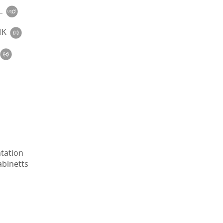
L
MK
tation
abinetts