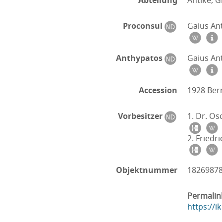
Abteilung
Antike, G
Proconsul
Gaius Ant
Anthypatos
Gaius Ant
Accession
1928 Ber
Vorbesitzer
1. Dr. Os
2. Friedr
Objektnummer
1826987
Permalin
https://