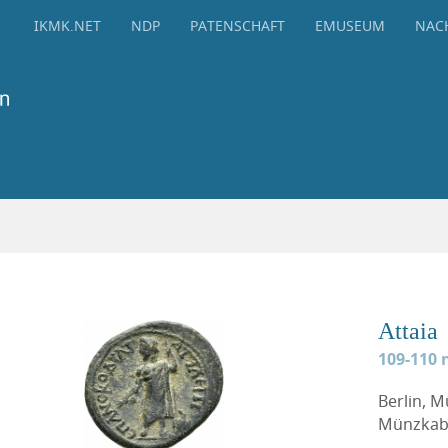
IKMK.NET
NDP
PATENSCHAFT
EMUSEUM
NAC
Attaia
109-110 n
Berlin, 
Münzkabi