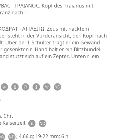
PBAC - TPAIANOC. Kopf des Traianus mit
ranz nach r.
ΟΔPΑΤ - ATTAEITΩ. Zeus mit nacktem
er steht in der Vorderansicht, den Kopf nach
t. Über der l. Schulter trägt er ein Gewand
r gesenkten r. Hand hält er ein Blitzbündel.
Hand stützt sich auf ein Zepter. Unten r. ein
. Chr.
 Kaiserzeit
; 4,66 g; 19-22 mm; 6 h