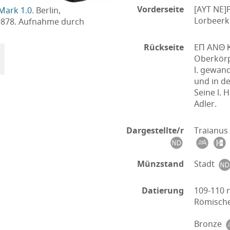
Vorderseite
[AYT NE]
Mark 1.0
. Berlin,
Lorbeerk
9878. Aufnahme durch
Rückseite
EΠ ΑΝΘ Κ
Oberkörp
l. gewand
und in de
Seine l. 
Adler.
Dargestellte/r
Traianus
Münzstand
Stadt
Datierung
109-110 n
Römische
Bronze