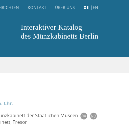
HRICHTEN
KONTAKT
ÜBER UNS
DE
EN
Interaktiver Katalog
des Münzkabinetts Berlin
. Chr.
Münzkabinett der Staatlichen Museen
nett, Tresor