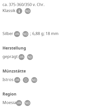
ca. 375-360/350 v. Chr.
Klassik
Silber
; 6,88 g; 18 mm
Herstellung
geprägt
Münzstätte
Istros
Region
Moesia