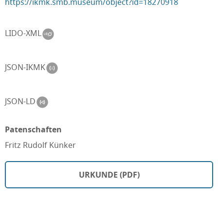
https://ikmk.smb.museum/object?id=18270918
LIDO-XML
JSON-IKMK
JSON-LD
Patenschaften
Fritz Rudolf Künker
URKUNDE (PDF)