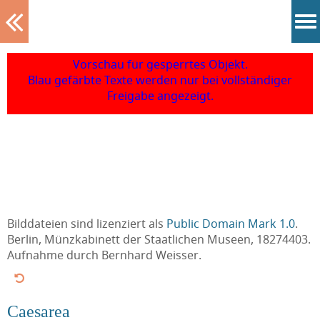
Tablett
Vorschau für gesperrtes Objekt.
Blau gefärbte Texte werden nur bei vollständiger
Freigabe angezeigt.
Bilddateien sind lizenziert als
Public Domain Mark 1.0
.
Berlin, Münzkabinett der Staatlichen Museen, 18274403.
Aufnahme durch Bernhard Weisser.
Caesarea