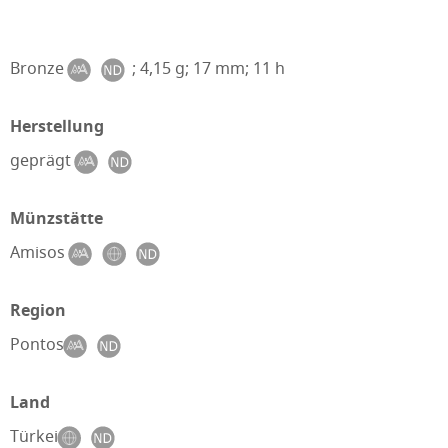
Bronze
; 4,15 g; 17 mm; 11 h
Herstellung
geprägt
Münzstätte
Amisos
Region
Pontos
Land
Türkei