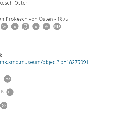
kesch-Osten
on Prokesch von Osten - 1875
1
k
ikmk.smb.museum/object?id=18275991
L
MK