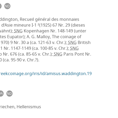
ddington, Recueil général des monnaies
d’Asie mineure I-1 ²(1925) 67 Nr. 29 (dieses
wähnt);
SNG
Kopenhagen Nr. 148-149 (unter
es Eupator); A. G. Malloy, The coinage of
970) 9 Nr. 30 a (ca. 121-63 v. Chr.);
SNG
British
Nr. 1147-1149 (ca. 100-85 v. Chr.);
SNG
Nr. 676 (ca. 85-65 v. Chr.);
SNG
Paris Pont Nr.
 (ca. 95-90 v. Chr.?).
greekcoinage.org/iris/id/amisus.waddington.19
riechen, Hellenismus