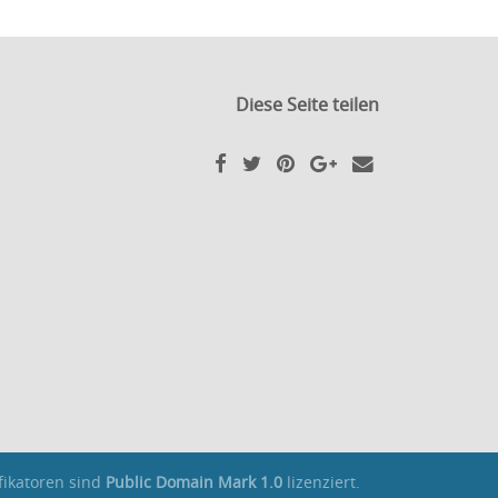
Diese Seite teilen
fikatoren sind
Public Domain Mark 1.0
lizenziert.