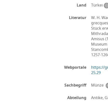
Land
Türkei
Literatur
W. H. Wa
grecques 
Stück er
Mithradat
Amisus (1
Museum 1 
Stancomb 
1257-1260
Webportale
https://
25.29
Sachbegriff
Münze
Abteilung
Antike, G