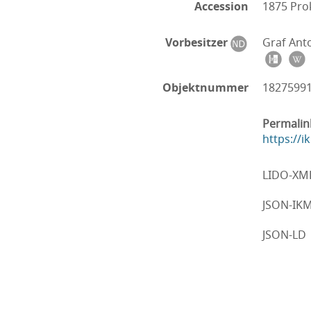
Accession
1875 Pro
Vorbesitzer
Graf Ant
Objektnummer
1827599
Permalin
https://
LIDO-XM
JSON-IK
JSON-LD