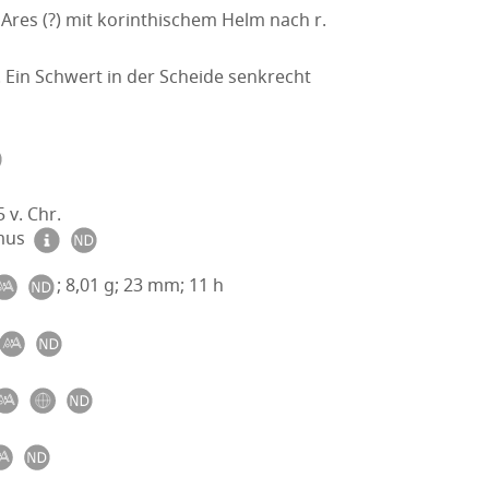
Ares (?) mit korinthischem Helm nach r.
 Ein Schwert in der Scheide senkrecht
 v. Chr.
smus
; 8,01 g; 23 mm; 11 h