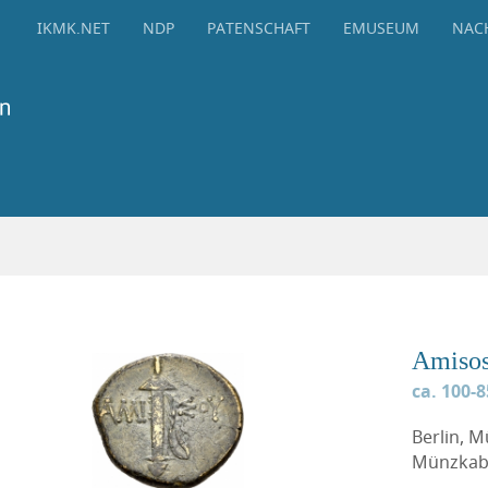
IKMK.NET
NDP
PATENSCHAFT
EMUSEUM
NAC
Amiso
ca. 100-8
Berlin, 
Münzkabi