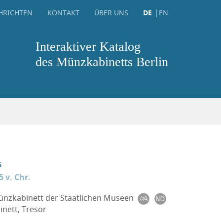
HRICHTEN
KONTAKT
ÜBER UNS
DE
EN
Interaktiver Katalog
des Münzkabinetts Berlin
s
5 v. Chr.
Münzkabinett der Staatlichen Museen
nett, Tresor