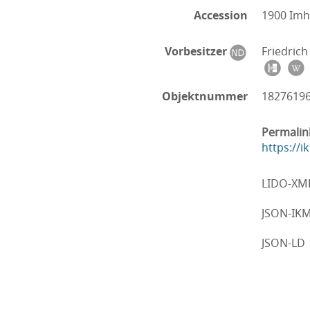
Accession
1900 Imh
Vorbesitzer
Friedric
Objektnummer
1827619
Permalin
https://
LIDO-XM
JSON-IK
JSON-LD