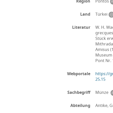
Region
Pontos
Land
Türkei
Literatur
W. H. Wa
grecques 
Stück er
Mithradat
Amisus (1
Museum 1 
Pont Nr. 
Webportale
https://
25.15
Sachbegriff
Münze
Abteilung
Antike, G