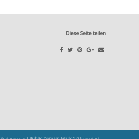
Diese Seite teilen
fikatoren sind
Public Domain Mark 1.0
lizenziert.