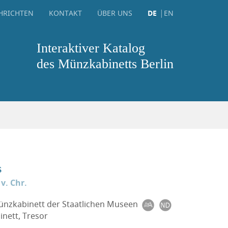
HRICHTEN
KONTAKT
ÜBER UNS
DE
EN
Interaktiver Katalog
des Münzkabinetts Berlin
s
 v. Chr.
Münzkabinett der Staatlichen Museen
nett, Tresor