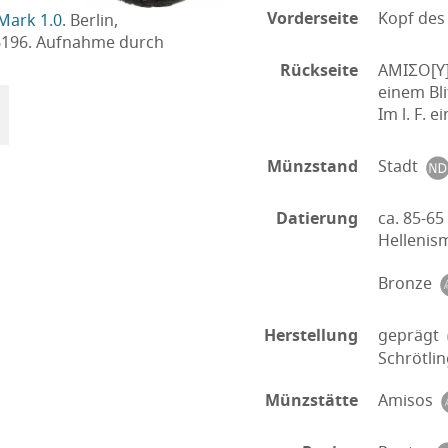
Vorderseite
Kopf des
Mark 1.0
. Berlin,
6196. Aufnahme durch
Rückseite
AMIΣO[Y].
einem Bli
Im l. F.
Münzstand
Stadt
Datierung
ca. 85-65 
Helleni
Bronze
Herstellung
geprägt
Schrötlin
Münzstätte
Amisos