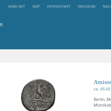
IKMK.NET
NDP
PATENSCHAFT
EMUSEUM
NAC
Amiso
ca. 85-65
Berlin, 
Münzkabi