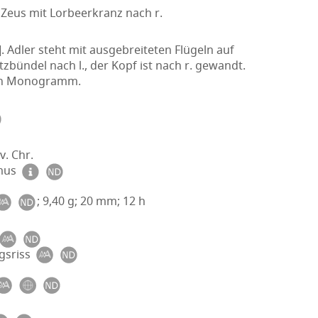
 Zeus mit Lorbeerkranz nach r.
 Adler steht mit ausgebreiteten Flügeln auf
tzbündel nach l., der Kopf ist nach r. gewandt.
 ein Monogramm.
v. Chr.
smus
; 9,40 g; 20 mm; 12 h
gsriss