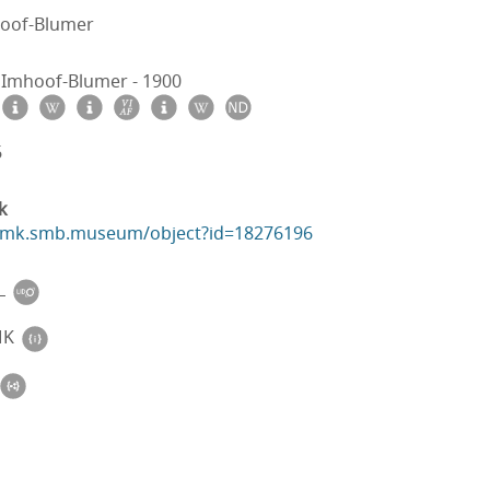
oof-Blumer
h Imhoof-Blumer - 1900
6
k
ikmk.smb.museum/object?id=18276196
L
MK