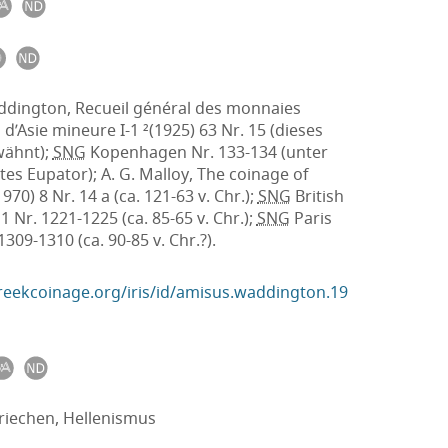
ddington, Recueil général des monnaies
d’Asie mineure I-1 ²(1925) 63 Nr. 15 (dieses
wähnt);
SNG
Kopenhagen Nr. 133-134 (unter
es Eupator); A. G. Malloy, The coinage of
970) 8 Nr. 14 a (ca. 121-63 v. Chr.);
SNG
British
Nr. 1221-1225 (ca. 85-65 v. Chr.);
SNG
Paris
1309-1310 (ca. 90-85 v. Chr.?).
greekcoinage.org/iris/id/amisus.waddington.19
riechen, Hellenismus