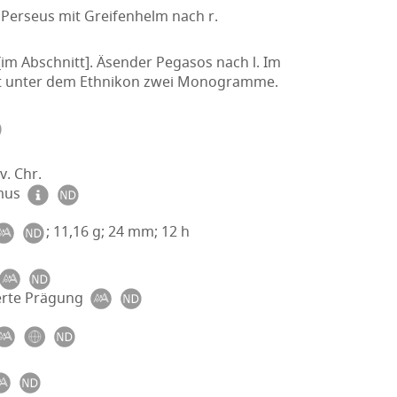
 Perseus mit Greifenhelm nach r.
im Abschnitt]. Äsender Pegasos nach l. Im
t unter dem Ethnikon zwei Monogramme.
v. Chr.
smus
; 11,16 g; 24 mm; 12 h
erte Prägung