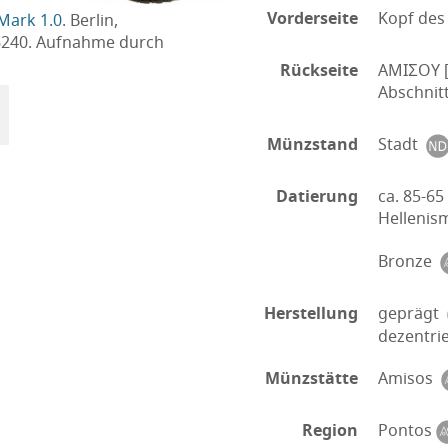
Vorderseite
Kopf des
Mark 1.0
. Berlin,
6240. Aufnahme durch
Rückseite
AMIΣOY [
Abschnit
Münzstand
Stadt
Datierung
ca. 85-65 
Helleni
Bronze
Herstellung
geprägt
dezentri
Münzstätte
Amisos
Region
Pontos