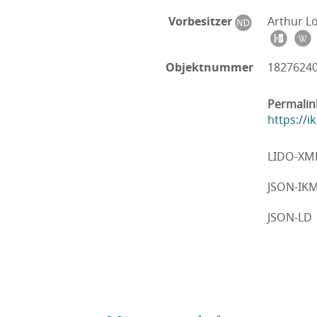
Vorbesitzer
Arthur L
Objektnummer
1827624
Permalin
https://
LIDO-XM
JSON-IK
JSON-LD