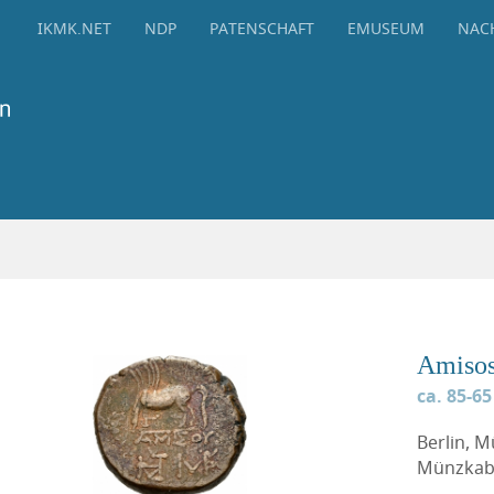
IKMK.NET
NDP
PATENSCHAFT
EMUSEUM
NAC
Amiso
ca. 85-65
Berlin, 
Münzkabi