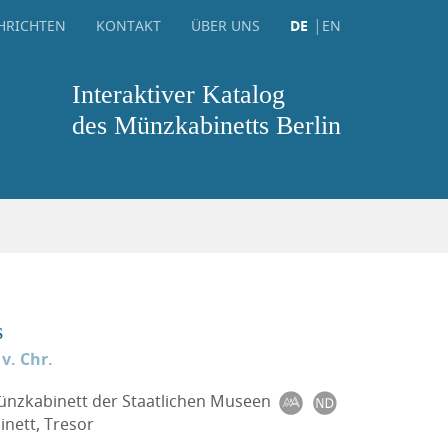
HRICHTEN
KONTAKT
ÜBER UNS
DE
EN
Interaktiver Katalog
des Münzkabinetts Berlin
s
 v. Chr.
Münzkabinett der Staatlichen Museen
nett, Tresor