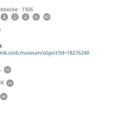
öbbecke - 1906
0
k
ikmk.smb.museum/object?id=18276240
L
MK