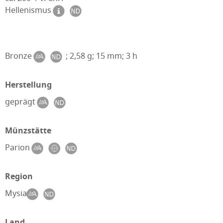
Hellenismus
Bronze
; 2,58 g; 15 mm; 3 h
Herstellung
geprägt
Münzstätte
Parion
Region
Mysia
Land