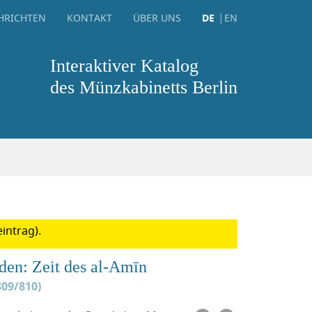
HRICHTEN
KONTAKT
ÜBER UNS
DE
EN
Interaktiver Katalog
des Münzkabinetts Berlin
intrag).
den: Zeit des al-Amīn
809/810)