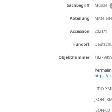
Sachbegriff
Münze
Abteilung
Mittelalt
Accession
2021/1
Fundort
Deutschl
Objektnummer
1827989
Permalin
https://
LIDO-XM
JSON-IK
JSON-LD