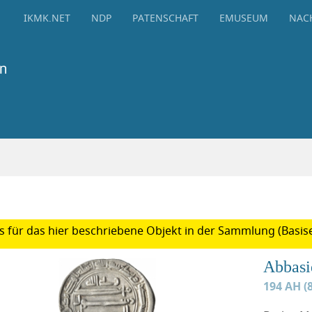
IKMK.NET
NDP
PATENSCHAFT
EMUSEUM
NAC
 für das hier beschriebene Objekt in der Sammlung (Basise
Abbasi
194 AH (