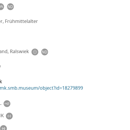
er, Frühmittelalter
and, Ralswiek
9
k
ikmk.smb.museum/object?id=18279899
L
MK