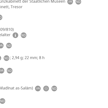
Münzkabinett der Staatlichen Museen
nett, Tresor
809/810)
elalter
; 2,94 g; 22 mm; 8 h
Madīnat as-Salām)