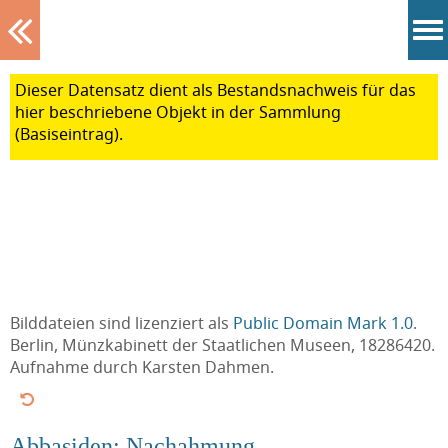
Tablett
Dieser Datensatz dient als Bestands
nachweis für das
hier beschriebene Objekt in der Sammlung
(Basiseintrag).
Bilddateien sind lizenziert als
Public Domain Mark 1.0
.
Berlin, Münzkabinett der Staatlichen Museen, 18286420.
Aufnahme durch Karsten Dahmen.
Abbasiden: Nachahmung