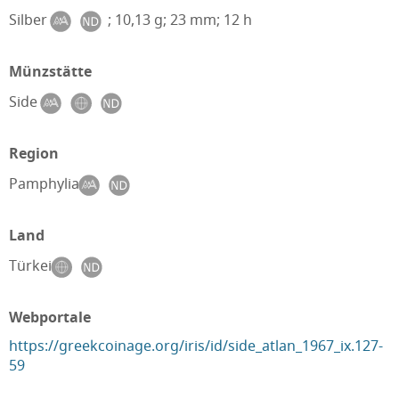
Silber
; 10,13 g; 23 mm; 12 h
Münzstätte
Side
Region
Pamphylia
Land
Türkei
Webportale
https://greekcoinage.org/iris/id/side_atlan_1967_ix.127-
59