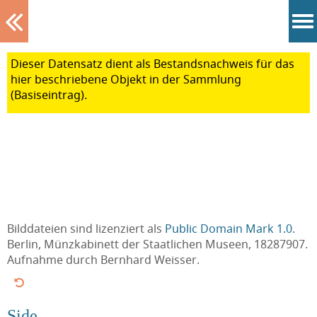
Tablett
Dieser Datensatz dient als Bestands
nachweis für das
hier beschriebene Objekt in der Sammlung
(Basiseintrag).
Bilddateien sind lizenziert als
Public Domain Mark 1.0
.
Berlin, Münzkabinett der Staatlichen Museen, 18287907.
Aufnahme durch Bernhard Weisser.
Side