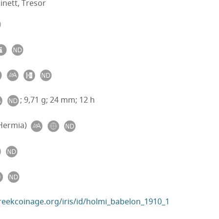
nett, Tresor
; 9,71 g; 24 mm; 12 h
Hermia)
greekcoinage.org/iris/id/holmi_babelon_1910_1