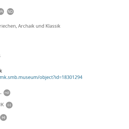
riechen, Archaik und Klassik
4
k
ikmk.smb.museum/object?id=18301294
L
MK