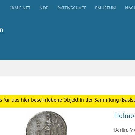
IKMK.NET
NDP
PATENSCHAFT
EMUSEUM
NAC
 für das hier beschriebene Objekt in der Sammlung (Basise
Holmo
Berlin, 