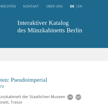
HRICHTEN
KONTAKT
ÜBER UNS
DE
EN
Interaktiver Katalog
des Münzkabinetts Berlin
ten: Pseudoimperial
470
Münzkabinett der Staatlichen Museen
nett, Tresor