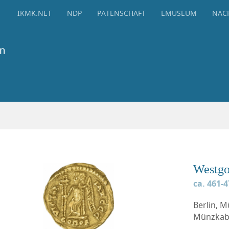
IKMK.NET
NDP
PATENSCHAFT
EMUSEUM
NAC
Westgo
ca. 461-
Berlin, 
Münzkabi