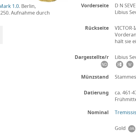
Vorderseite
D N SEVE
Mark 1.0
. Berlin,
Libius S
5250. Aufnahme durch
Rückseite
VICTOR-I
Vorderans
hält sie e
Dargestellte/r
Libius Se
Münzstand
Stamme
Datierung
ca. 461-4
Frühmitt
Nominal
Tremissi
Gold