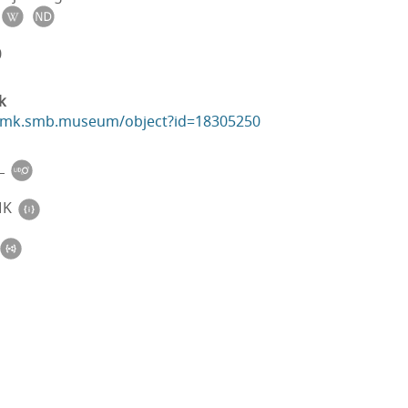
0
k
ikmk.smb.museum/object?id=18305250
L
MK