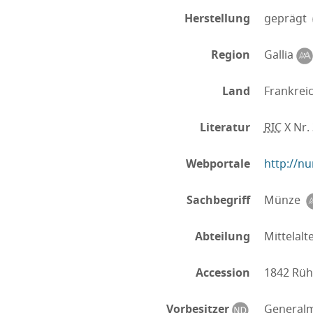
Herstellung
geprägt
Region
Gallia
Land
Frankrei
Literatur
RIC
X Nr.
Webportale
http://nu
Sachbegriff
Münze
Abteilung
Mittelalt
Accession
1842 Rühl
Vorbesitzer
Generalma