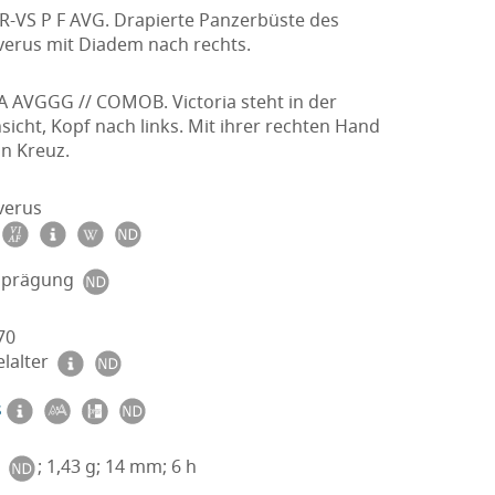
R-VS P F AVG. Drapierte Panzerbüste des
everus mit Diadem nach rechts.
A AVGGG // COMOB. Victoria steht in der
icht, Kopf nach links. Mit ihrer rechten Hand
in Kreuz.
verus
sprägung
70
elalter
s
; 1,43 g; 14 mm; 6 h