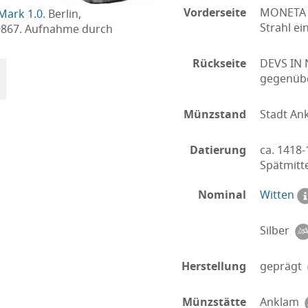
Vorderseite
MONETA T
Mark 1.0
. Berlin,
Strahl ein
9867. Aufnahme durch
Rückseite
DEVS IN 
gegenübe
Münzstand
Stadt An
Datierung
ca. 1418
Spätmitte
Nominal
Witten
Silber
Herstellung
geprägt
Münzstätte
Anklam