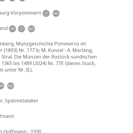
burg-Vorpommern
and
nberg, Münzgeschichte Pommerns im
er (1893) Nr. 177 b; M. Kunzel - A. Morlang,
 Stral. Die Münzen der Rostock-sundischen
365 bis 1489 (2024) Nr. 77E (dieses Stück,
 unter Nr. II.).
er, Spätmittelalter
ffmann
lo Hoffmann - 1930