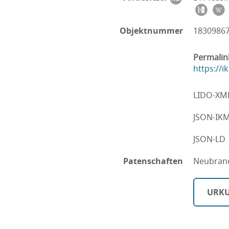
Objektnummer
1830986
Permalin
https://
LIDO-XM
JSON-IK
JSON-LD
Patenschaften
Neubrand
URKU