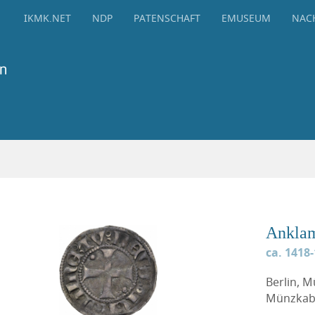
IKMK.NET
NDP
PATENSCHAFT
EMUSEUM
NAC
Anklam
ca. 1418
Berlin, 
Münzkabi