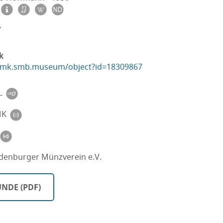
7
k
ikmk.smb.museum/object?id=18309867
L
MK
enburger Münzverein e.V.
NDE (PDF)