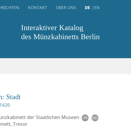
HRICHTEN
KONTAKT
ÜBER UNS
DE
EN
Interaktiver Katalog
des Münzkabinetts Berlin
: Stadt
-1420
Münzkabinett der Staatlichen Museen
nett, Tresor