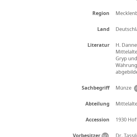
Region
Mecklen
Land
Deutschl
Literatur
H. Danne
Mittelalt
Gryp und
Währung 1
abgebildet
Sachbegriff
Münze
Abteilung
Mittelalt
Accession
1930 Ho
Vorbesitzer
Dr. Tassi