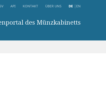
SV
API
KONTAKT
ÜBER UNS
DE
EN
nportal des Münzkabinetts