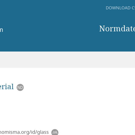
DOWNLOAD C
Normdate
rial
/nomisma.org/id/glass