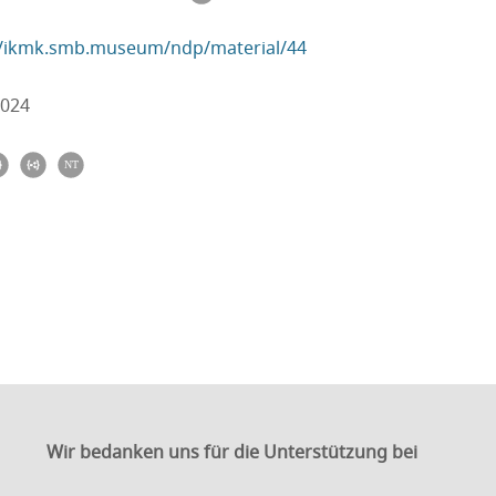
//ikmk.smb.museum/ndp/material/44
2024
Wir bedanken uns für die Unterstützung bei