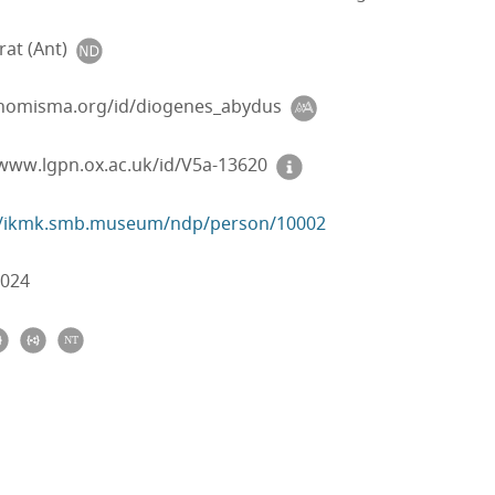
rat (Ant)
/nomisma.org/id/diogenes_abydus
/www.lgpn.ox.ac.uk/id/V5a-13620
//ikmk.smb.museum/ndp/person/10002
2024