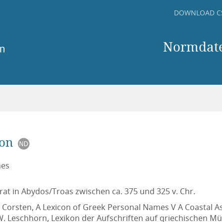
DOWNLOAD C
Normdate
son
nes
rat in Abydos/Troas zwischen ca. 375 und 325 v. Chr.
h. Corsten, A Lexicon of Greek Personal Names V A Coastal As
W. Leschhorn, Lexikon der Aufschriften auf griechischen Mün