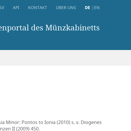
SV
API
KONTAKT
ÜBER UNS
DE
EN
nportal des Münzkabinetts
ia Minor: Pontos to Ionia (2010) s. v. Diogenes
zen II (2009) 450.