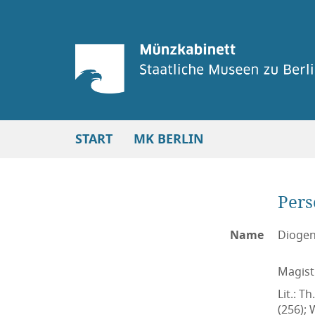
START
MK BERLIN
Per
Name
Dioge
Magist
Lit.: T
(256); 