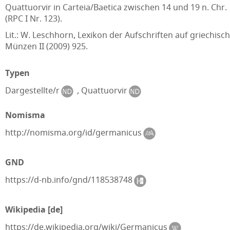
Quattuorvir in Carteia/Baetica zwischen 14 und 19 n. Chr.
(RPC I Nr. 123).
Lit.: W. Leschhorn, Lexikon der Aufschriften auf griechisc
Münzen II (2009) 925.
Typen
Dargestellte/r
,
Quattuorvir
Nomisma
http://nomisma.org/id/germanicus
GND
https://d-nb.info/gnd/118538748
Wikipedia [de]
https://de.wikipedia.org/wiki/Germanicus