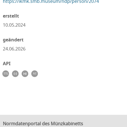
https://ikmk.smb.museum/ndp/person/2074
erstellt
10.05.2024
geändert
24.06.2026
API
Normdatenportal des Münzkabinetts