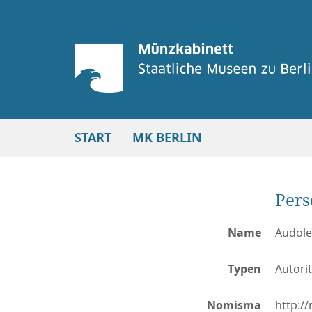
START
MK BERLIN
Per
Name
Audoleo
Typen
Autori
Nomisma
http:/