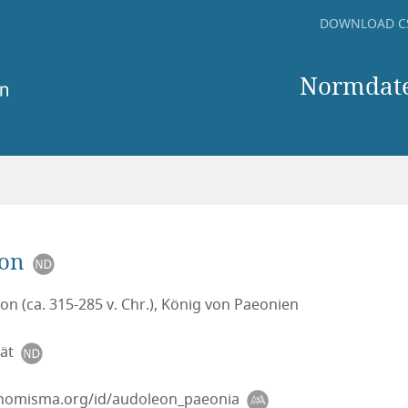
DOWNLOAD C
Normdate
son
n (ca. 315-285 v. Chr.), König von Paeonien
tät
/nomisma.org/id/audoleon_paeonia