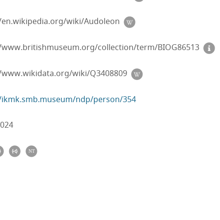
//en.wikipedia.org/wiki/Audoleon
//www.britishmuseum.org/collection/term/BIOG86513
//www.wikidata.org/wiki/Q3408809
//ikmk.smb.museum/ndp/person/354
2024