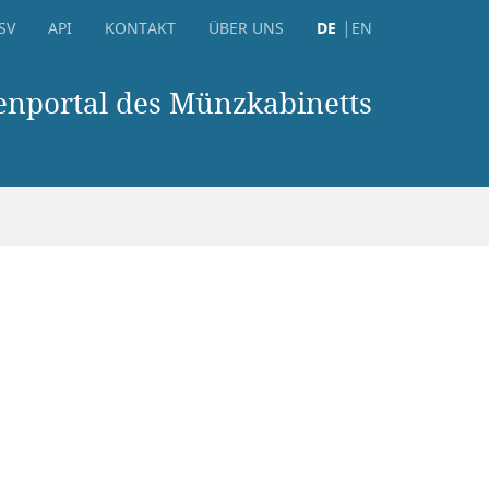
SV
API
KONTAKT
ÜBER UNS
DE
EN
nportal des Münzkabinetts