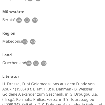
Münzstätte
Beroia?
Region
Makedonia
Land
Griechenland
Literatur
H. Dressel, Fünf Goldmedaillons aus dem Funde von
Abukir (1906) 8 f. B Taf. 1, B; K. Dahmen - B. Weisser,
Goldene Alexander zum Geschenk, in: S. Drougou u.a.
(Hrsg.), Kermatia Philias. Festschrift Y. Touratsoglou
(2009) 343-359 Abb. 2; K. Dahmen, Alexander in Gold and