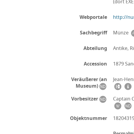
(dort EX
Webportale
http://nu
Sachbegriff
Münze
Abteilung
Antike, R
Accession
1879 San
Veräußerer (an
Jean-Hen
Museum)
Vorbesitzer
Captain 
Objektnummer
1820431
Permalin