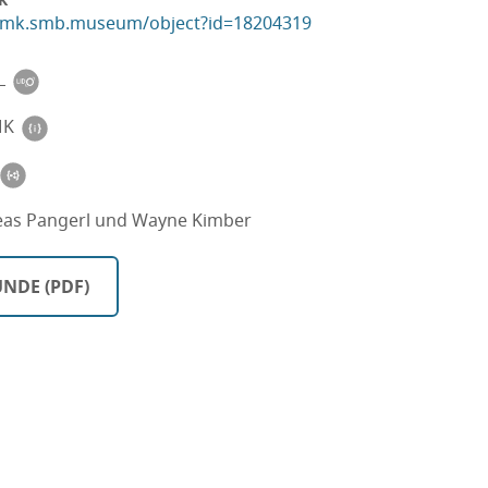
ikmk.smb.museum/object?id=18204319
L
MK
eas Pangerl und Wayne Kimber
NDE (PDF)