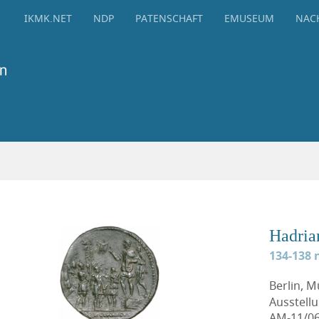
IKMK.NET
NDP
PATENSCHAFT
EMUSEUM
NAC
Hadria
134-138 n
Berlin, 
Ausstell
AM-11/06