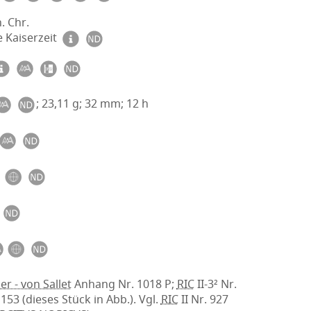
. Chr.
 Kaiserzeit
; 23,11 g; 32 mm; 12 h
er - von Sallet
Anhang Nr. 1018 P;
RIC
II-3² Nr.
 153 (dieses Stück in Abb.). Vgl.
RIC
II Nr. 927