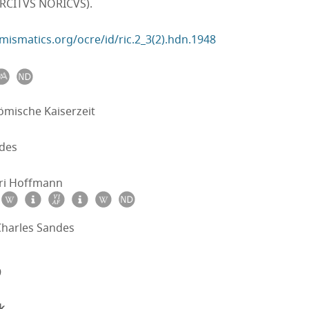
ERCITVS NORICVS).
mismatics.org/ocre/id/ric.2_3(2).hdn.1948
ömische Kaiserzeit
des
ri Hoffmann
Charles Sandes
9
k