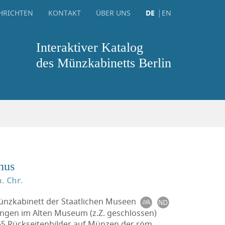
HRICHTEN
KONTAKT
ÜBER UNS
DE
EN
Interaktiver Katalog
des Münzkabinetts Berlin
nus
. Chr.
Münzkabinett der Staatlichen Museen
ungen im Alten Museum (z.Z. geschlossen)
5 Rückseitenbilder auf Münzen der röm.