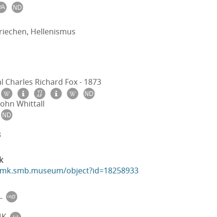
riechen, Hellenismus
l Charles Richard Fox - 1873
John Whittall
3
k
ikmk.smb.museum/object?id=18258933
L
MK