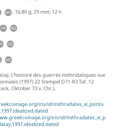
; 16,80 g; 29 mm; 12 h
lataÿ, L'histoire des guerres mithridatiques vue
onnaies (1997) 22 Stempel D71-R3 Taf. 12
tück, Oktober 73 v. Chr.).
reekcoinage.org/iris/id/mithradates_vi_pontu
y.1997.idealized.dated
www.greekcoinage.org/iris/id/mithradates_vi_p
latay.1997.idealized.dated