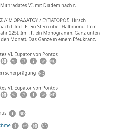
Mithradates VI. mit Diadem nach r.
 // ΜΙΘΡΑΔΑΤΟΥ / EYΠATOPOΣ. Hirsch
ach l. Im l. F. ein Stern über Halbmond. Im r.
 Jahr 225). Im l. F. ein Monogramm. Ganz unten
r den Monat). Das Ganze in einem Efeukranz.
tes VI. Eupator von Pontos
errscherprägung
tes VI. Eupator von Pontos
smus
achme