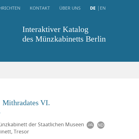
HRICHTEN
KONTAKT
ÜBER UNS
DE
EN
Interaktiver Katalog
des Münzkabinetts Berlin
: Mithradates VI.
.
Münzkabinett der Staatlichen Museen
nett, Tresor