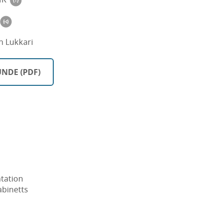
n Lukkari
NDE (PDF)
tation
abinetts