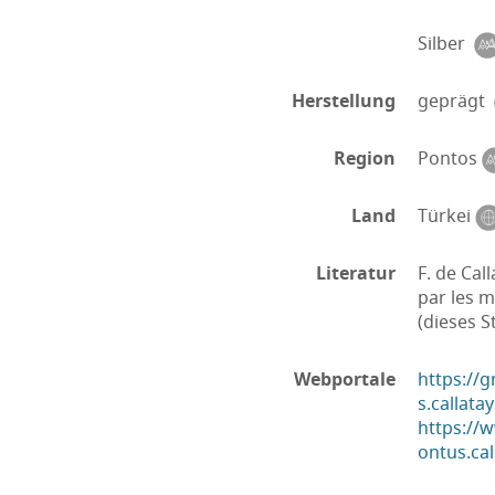
Silber
Herstellung
geprägt
Region
Pontos
Land
Türkei
Literatur
F. de Cal
par les m
(dieses S
Webportale
https://g
s.callata
https://
ontus.cal