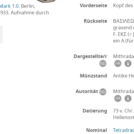
Vorderseite
Kopf des 
Mark 1.0
. Berlin,
8933. Aufnahme durch
Rückseite
ΒΑΣΙΛΕΩΣ
grasend n
F. EKΣ (=
ein A (fü
Dargestellte/r
Mithrada
Münzstand
Antike H
Autorität
Mithrada
Datierung
73 v. Chr.
Helleni
Nominal
Tetradr