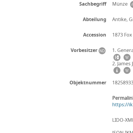
Sachbegriff
Münze
Abteilung
Antike, G
Accession
1873 Fox
Vorbesitzer
1. Genera
2. James 
Objektnummer
1825893
Permalin
https://
LIDO-XM
JSON-IK