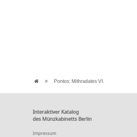
Pontos: Mithradates VI.
Interaktiver Katalog
des Münzkabinetts Berlin
Impressum