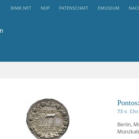
IKMK.NET
NDP
PATENSCHAFT
EMUSEUM
NAC
Pontos
73 v. Chr
Berlin, 
Münzkabi