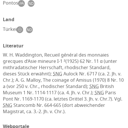
Pontos
Land
Türkei
Literatur
W. H. Waddington, Recueil général des monnaies
grecques d’Asie mineure I-1 ²(1925) 62 Nr. 11 α (unter
mithradatischer Herrschaft, rhodischer Standard,
dieses Stück erwähnt);
SNG
Aulock Nr. 6717 (ca. 2. Jh. v.
Chr.); A. G. Malloy, The coinage of Amisus (1970) 8 Nr. 10
a (vor 250 v. Chr., rhodischer Standard);
SNG
British
Museum 1 Nr. 1114-1117 (ca. 4. Jh. v. Chr.);
SNG
Paris
Pont Nr. 1169-1170 (ca. letztes Drittel 3. Jh. v. Chr.?). Vgl.
SNG
Stancomb Nr. 664-665 (dort abweichender
Magistrat, ca. 3.-2. Jh. v. Chr.).
Webportale