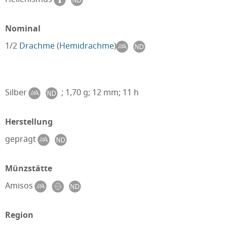
Nominal
1/2
Drachme
(
Hemidrachme
)
Silber
; 1,70 g; 12 mm; 11 h
Herstellung
geprägt
Münzstätte
Amisos
Region