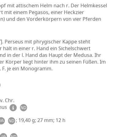
pf mit attischem Helm nach r. Der Helmkessel
ert mit einem Pegasos, einer Heckzier
on) und den Vorderkörpern von vier Pferden
]. Perseus mit phrygischer Kappe steht
Er hält in einer r. Hand ein Sichelschwert
nd in der l. Hand das Haupt der Medusa. Ihr
er Körper liegt hinter ihm zu seinen Füßen. Im
 r. F. je ein Monogramm.
v. Chr.
smus
; 19,40 g; 27 mm; 12 h