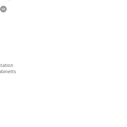
tation
abinetts