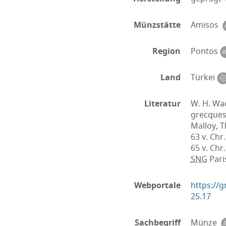
Münzstätte
Amisos
Region
Pontos
Land
Türkei
Literatur
W. H. Wa
grecques 
Malloy, T
63 v. Chr.
65 v. Chr.
SNG
Paris
Webportale
https://
25.17
Sachbegriff
Münze