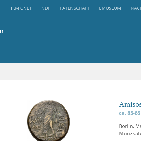
IKMK.NET
NDP
PATENSCHAFT
EMUSEUM
NAC
Amiso
ca. 85-65
Berlin, 
Münzkabi