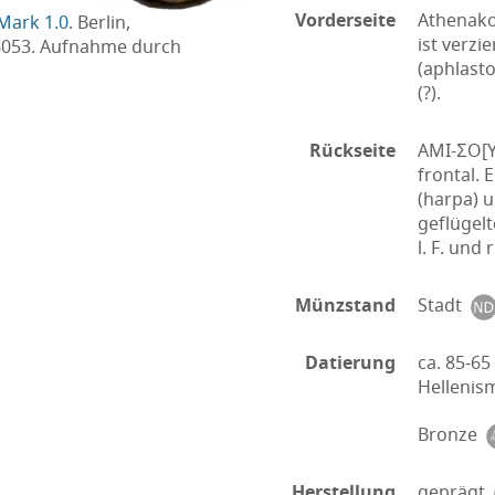
Vorderseite
Athenako
Mark 1.0
. Berlin,
ist verzi
6053. Aufnahme durch
(aphlast
(?).
Rückseite
AMI-ΣO[Y
frontal. 
(harpa) u
geflügelt
l. F. und
Münzstand
Stadt
Datierung
ca. 85-65 
Helleni
Bronze
Herstellung
geprägt