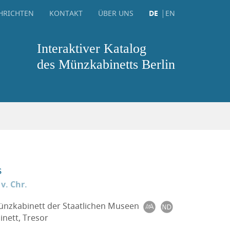
HRICHTEN
KONTAKT
ÜBER UNS
DE
EN
Interaktiver Katalog
des Münzkabinetts Berlin
s
 v. Chr.
Münzkabinett der Staatlichen Museen
nett, Tresor