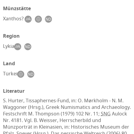
Münzstätte
Xanthos?
Region
Lykia
Land
Türkei
Literatur
S. Hurter, Tissaphernes-Fund, in: O. Mørkholm - N. M.
Waggoner (Hrsg.), Greek Numismatics and Archaeology.
Festschrift M. Thompson (1979) 102 Nr. 11;
SNG
Aulock
Nr. 4181. Vgl. B. Weisser, Herrscherbild und
Münzporträt in Kleinasien, in: Historisches Museum der
Pfalz, Speyer (Hrsg.), Das persische Weltreich (2006) 80