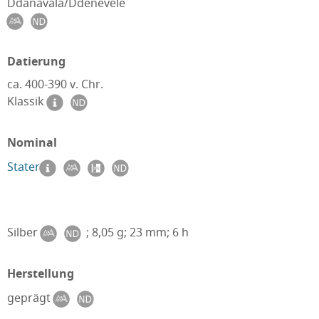
Ddänävälä/Ddenevele
Datierung
ca. 400-390 v. Chr.
Klassik
Nominal
Stater
Silber
; 8,05 g; 23 mm; 6 h
Herstellung
geprägt