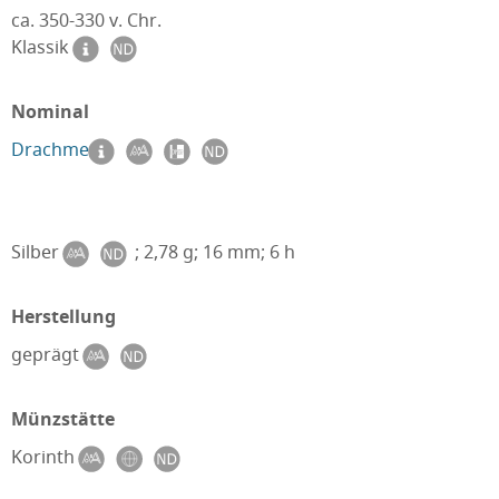
ca. 350-330 v. Chr.
Klassik
Nominal
Drachme
Silber
; 2,78 g; 16 mm; 6 h
Herstellung
geprägt
Münzstätte
Korinth